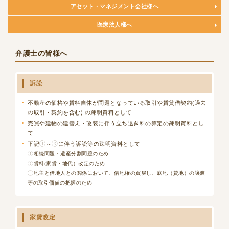
アセット・マネジメント会社様へ
医療法人様へ
弁護士の皆様へ
訴訟
不動産の価格や賃料自体が問題となっている取引や賃貸借契約(過去
の取引・契約を含む) の疎明資料として
売買や建物の建替え・改装に伴う立ち退き料の算定の疎明資料とし
て
下記①～③に伴う訴訟等の疎明資料として
①相続問題・遺産分割問題のため
②賃料(家賃・地代）改定のため
③地主と借地人との関係において、借地権の買戻し、底地（貸地）の譲渡
等の取引価値の把握のため
家賃改定