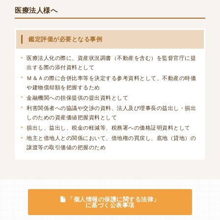
医療法人様へ
鑑定評価が必要となる事例
医療法人化の際に、資産状況調書（不動産を含む）を監督官庁に提
出する際の添付資料として
Ｍ＆Ａの際に合併比率等を決定する参考資料として、不動産の時価
や建物償却額を把握するため
金融機関への担保提供の提出資料として
利害関係者への協議や交渉の資料、法人及び理事長の益出し・損出
しのための資産価値把握資料として
損出し、益出し、税金の軽減等、税務署への価格証明資料として
地主と借地人との関係において、借地権の買戻し、底地（貸地）の
譲渡等の取引価値の把握のため
「個人情報の保護に関する法律」
に基づく公表事項