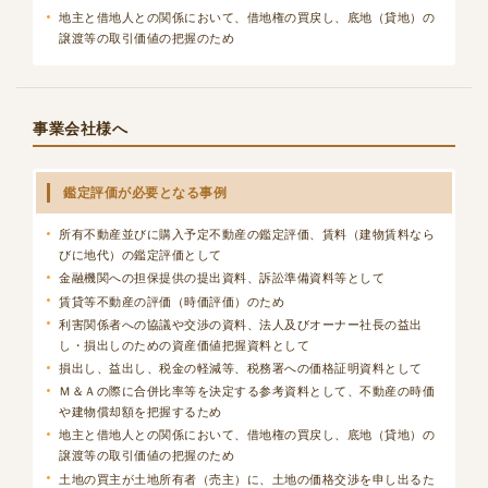
地主と借地人との関係において、借地権の買戻し、底地（貸地）の
譲渡等の取引価値の把握のため
事業会社様へ
鑑定評価が必要となる事例
所有不動産並びに購入予定不動産の鑑定評価、賃料（建物賃料なら
びに地代）の鑑定評価として
金融機関への担保提供の提出資料、訴訟準備資料等として
賃貸等不動産の評価（時価評価）のため
利害関係者への協議や交渉の資料、法人及びオーナー社長の益出
し・損出しのための資産価値把握資料として
損出し、益出し、税金の軽減等、税務署への価格証明資料として
Ｍ＆Ａの際に合併比率等を決定する参考資料として、不動産の時価
や建物償却額を把握するため
地主と借地人との関係において、借地権の買戻し、底地（貸地）の
譲渡等の取引価値の把握のため
土地の買主が土地所有者（売主）に、土地の価格交渉を申し出るた