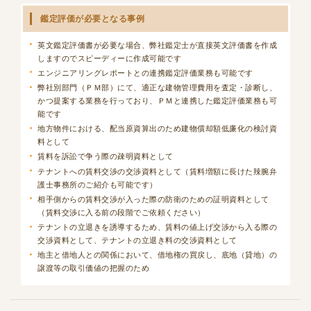
鑑定評価が必要となる事例
英文鑑定評価書が必要な場合、弊社鑑定士が直接英文評価書を作成
しますのでスピーディーに作成可能です
エンジニアリングレポートとの連携鑑定評価業務も可能です
弊社別部門（ＰＭ部）にて、適正な建物管理費用を査定・診断し、
かつ提案する業務を行っており、ＰＭと連携した鑑定評価業務も可
能です
地方物件における、配当原資算出のため建物償却額低廉化の検討資
料として
賃料を訴訟で争う際の疎明資料として
テナントへの賃料交渉の交渉資料として（賃料増額に長けた辣腕弁
護士事務所のご紹介も可能です）
相手側からの賃料交渉が入った際の防衛のための証明資料として
（賃料交渉に入る前の段階でご依頼ください）
テナントの立退きを誘導するため、賃料の値上げ交渉から入る際の
交渉資料として、テナントの立退き料の交渉資料として
地主と借地人との関係において、借地権の買戻し、底地（貸地）の
譲渡等の取引価値の把握のため