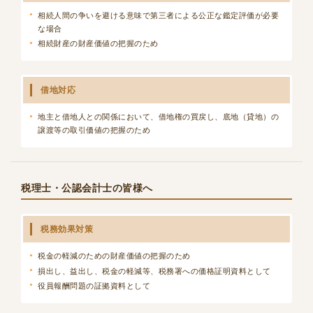
相続人間の争いを避ける意味で第三者による公正な鑑定評価が必要
な場合
相続財産の財産価値の把握のため
借地対応
地主と借地人との関係において、借地権の買戻し、底地（貸地）の
譲渡等の取引価値の把握のため
税理士・公認会計士の皆様へ
税務効果対策
税金の軽減のための財産価値の把握のため
損出し、益出し、税金の軽減等、税務署への価格証明資料として
役員報酬問題の証拠資料として