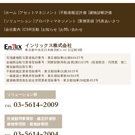
ホーム
アセットマネジメント
不動産鑑定評価
建物診断評価
ソリューション
プロパティマネジメント
業務実績
代表あいさつ
会社案内
CSR活動
お知らせ
お問い合わせ
インリックス株式会社
東京都中央区日本橋兜町1-10 日証館3階
宅地建物取引業者免許番号：東京都知事(4)第90437号
金融商品取引業者登録番号：関東財務局長(金商)第2223号（投資助言・代理業、第二
種金融商品取引業）
不動産鑑定業者登録番号：東京都知事(3)第2615号
一級建築士事務所登録番号：東京都知事第64503号
建築物環境衛生総合管理業者登録番号：東京都知事29総第452号
ソリューション部
03-5614-2009
TEL
投資顧問事業部・鑑定評価部・
建物管理部・建物診断部
03-5614-2004