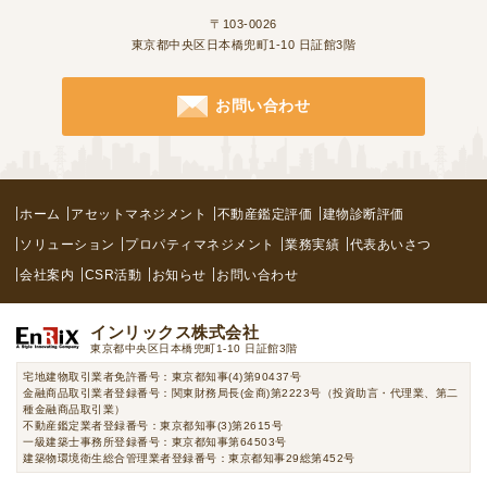
〒103-0026
東京都中央区日本橋兜町1-10 日証館3階
お問い合わせ
ホーム
アセットマネジメント
不動産鑑定評価
建物診断評価
ソリューション
プロパティマネジメント
業務実績
代表あいさつ
会社案内
CSR活動
お知らせ
お問い合わせ
インリックス株式会社
東京都中央区日本橋兜町1-10 日証館3階
宅地建物取引業者免許番号：東京都知事(4)第90437号
金融商品取引業者登録番号：関東財務局長(金商)第2223号（投資助言・代理業、第二
種金融商品取引業）
不動産鑑定業者登録番号：東京都知事(3)第2615号
一級建築士事務所登録番号：東京都知事第64503号
建築物環境衛生総合管理業者登録番号：東京都知事29総第452号